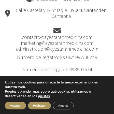
Calle Castelar, 1- 5º Izq A. 39004. Santander.
Cantabria
contacto@ayestaranmedicina.com
marketing@ayestaranmedicina.com
administracion@ayestaranmedicina.com
Número de registro: Es 06/1997/00748
Número de colegiado: 393903574
Utilizamos cookies para ofrecerte la mejor experiencia en
nuestra web.
Puedes aprender más sobre qué cookies utilizamos o
Aviso Legal
desactivarlas en los
ajustes
.
Política de privacidad
Aceptar
Rechazar
Ajustes
Política de Cookies