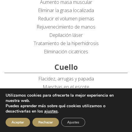
Aumento masa muscular
Eliminar la grasa localizada
Reducir el volumen piernas
Rejuvenecimiento de manos
Depilación láser
Tratamiento de la hiperhidrosis
Eliminación cicatrices
Cuello
Flacidez, arrugas y papada
Manchas en el escote
Utilizamos cookies para ofrecerte la mejor experiencia en
Íntima
nuestra web.
Puedes aprender más sobre qué cookies utilizamos o
Recuperación vaginal
desactivarlas en los
ajustes
.
Capilar
Aceptar
Rechazar
Ajustes